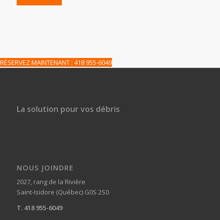
RÉSERVEZ MAINTENANT : 418 955-6049
La solution pour vos débris
NOUS JOINDRE
2027, rang de la Rivière
Saint-Isidore (Québec) G0S 2S0
T. 418 955-6049